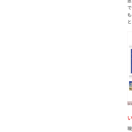
思
で
も
と
現