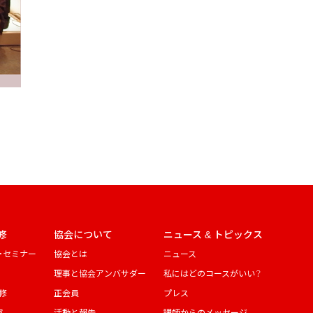
修
協会について
ニュース & トピックス
・セミナー
協会とは
ニュース
理事と協会アンバサダー
私にはどのコースがいい？
修
正会員
プレス
演
活動と報告
講師からのメッセージ