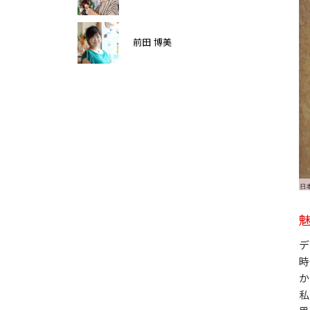
前田 博美
デ
時
か
私