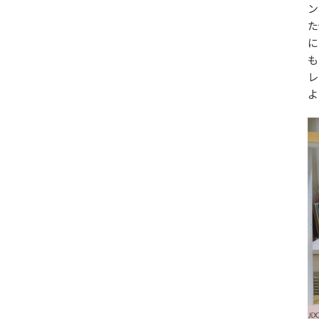
ン
た
に
も
レ
よ