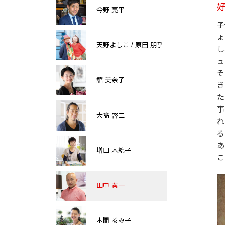
今野 亮平
子
ょ
天野よしこ / 原田 朋乎
し
ュ
そ
舘 美奈子
き
た
事
大髙 啓二
れ
る
あ
増田 木綿子
こ
田中 秦一
本間 るみ子