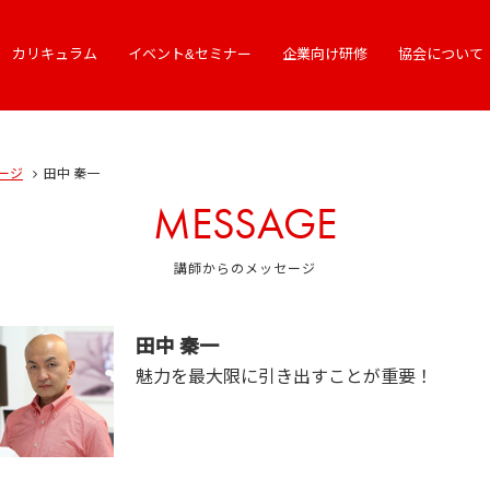
カリキュラム
イベント&セミナー
企業向け研修
協会について
ージ
田中 秦一
MESSAGE
講師からのメッセージ
田中 秦一
魅力を最大限に引き出すことが重要！