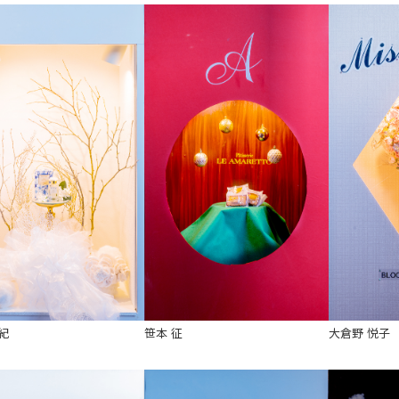
紀
笹本 征
大倉野 悦子