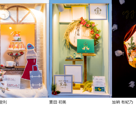
登利
寶田 初美
加納 有紀乃