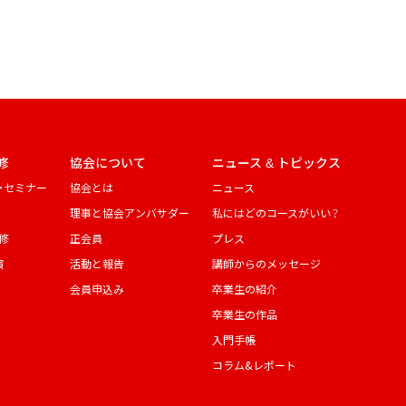
修
協会について
ニュース & トピックス
・セミナー
協会とは
ニュース
理事と協会アンバサダー
私にはどのコースがいい？
修
正会員
プレス
演
活動と報告
講師からのメッセージ
会員申込み
卒業生の紹介
卒業生の作品
入門手帳
コラム&レポート