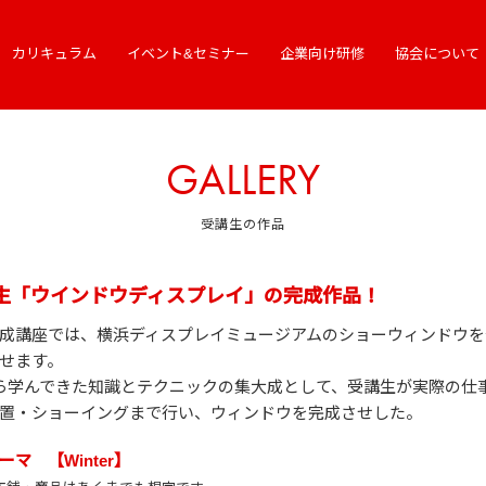
カリキュラム
イベント&セミナー
企業向け研修
協会について
GALLERY
受講生の作品
期生「ウインドウディスプレイ」の完成作品！
成講座では、横浜ディスプレイミュージアムのショーウィンドウを
せます。
ら学んできた知識とテクニックの集大成として、受講生が実際の仕
置・ショーイングまで行い、ウィンドウを完成させした。
ーマ 【Winter】