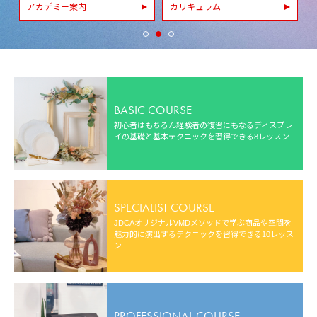
アカデミー案内
カリキュラム
BASIC COURSE
初心者はもちろん経験者の復習にもなる
ディスプレ
イの基礎と基本テクニックを
習得できる8レッスン
SPECIALIST COURSE
JDCAオリジナルVMDメソッドで学ぶ
商品や空間を
魅力的に演出するテクニックを
習得できる10レッス
ン
PROFESSIONAL COURSE