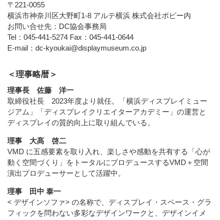
〒221-0055
横浜市神奈川区大野町1‐8 アルテ横浜 株式会社ポピー内
お問い合せ先：DC協会事務局
Tel：045-441-5274 Fax：045-441-0644
E-mail：dc-kyoukai@displaymuseum.co.jp
＜理事略暦＞
理事長 佐藤 洋一
取締役社長 2023年度より就任。「横浜ディスプレイミュー
ジアム」「ディスプレイクリエイターアカデミー」の運営と
ディスプレイの質的向上に取り組んでいる。
理事 大髙 啓二
VMD に五感要素を取り入れ、楽しさや感動を共有する「心が
動く空間づくり」をトータルにプロデュースするVMD＋空間
演出プロデューサーとして活躍中。
理事 田中 泰一
< デザインソファ> の名称で、ディスプレイ・スペース・グラ
フィックを問わない多彩なデザインワークと、デザインイメ