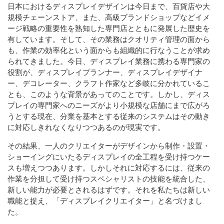
日本におけるディスプレイデザインは今日まで、百貨店や大
規模チェーンストア、また、高級ブランドショップなどイメ
ージ戦略の重要性を熟知した専門店とともに発展した歴史を
有しています。そして、その業務はクオリティ管理の面から
も、作業の効率化という面からも組織的に行なうことが求め
られてきました。今日、ディスプレイ業務に携わる専門家の
役割が、ディスプレイプランナー、ディスプレイデザイナ
ー、デコレーター、クラフト作家など多岐に分かれているこ
とも、このような背景があってのことです。しかし、ディス
プレイの専門家へのニーズがより小規模な店舗にまで広がろ
うとする現在、分業を基本とする従来のシステムはその動き
に対応しきれなくなりつつあるのが現実です。
その結果、一人のクリエイターがデザインから制作・設置・
ショーイングにいたるディスプレイの全工程を受け持つケー
スも増えつつあります。しかしそれに対応するには、従来の
作業を分担して受け持つスペシャリストの技能を統合した、
新しい能力が必要とされるはずです。それを私たちは新しい
職能と捉え、「ディスプレイクリエイター」と名づけまし
た。