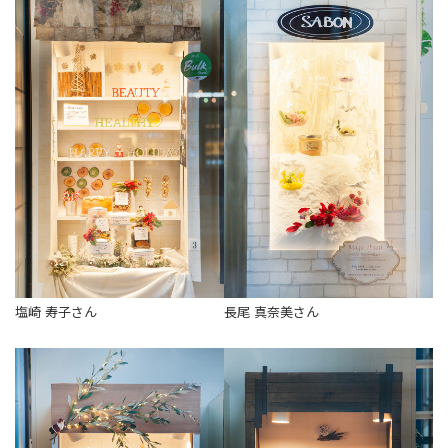
塩崎 寿子さん
長尾 真奈美さん