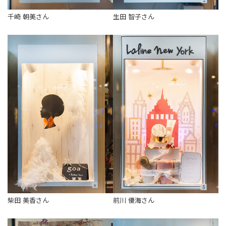
千崎 朝美さん
生田 智子さん
柴田 美香さん
前川 優海さん