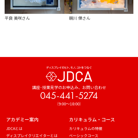
平良 美咲さん
親川 傑さん
講座･授業見学のお申込み、
お問い合わせ
045-441-5274
（9:00～18:00）
アカデミー案内
カリキュラム・コース
JDCAとは
カリキュラムの特徴
ディスプレイクリエイターとは
ベーシックコース