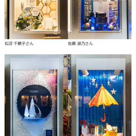
松沼 千鶴子さん
佐藤 淑乃さん