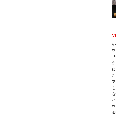
V
を
「
か
に
た
ア
も
な
イ
を
仮