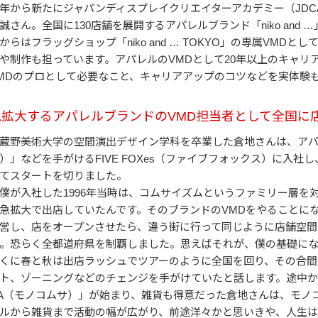
年から新たにジャパンディスプレイクリエイターアカデミー（JDC
誠さん。全国に130店舗を展開するアパレルブランド「niko and 
からはフラッグショップ「niko and … TOKYO」の専属VM
や制作も担っています。アパレルのVMDとして20年以上のキャリ
MDのプロとして必要なこと、キャリアアップのコツなどを実体験
急拡大するアパレルブランドのVMD担当者として全国に
蔵野美術大学の空間演出デザイン学科を卒業した倉地さんは、アパレル
）」などを手がけるFIVE FOXes（ファイブフォックス）に入
てスタートを切りました。
僕が入社した1996年当時は、コムサイズムというファミリー層を
急拡大で出店していたんです。そのブランドのVMDをやることに
営し、店をオープンさせたら、違う街に行って同じように店舗空間
。恐らく全都道府県を制覇しました。思えばそれが、僕の基礎に
くに春と秋は出店ラッシュでツアーのように全国を回り、その合間
ト、ゾーニングなどのチェンジを手がけていたと話します。途中から
A（モノコムサ）」が始まり、雑貨も得意だった倉地さんは、モノ
ルから雑貨まで活動の幅が広がり、前途洋々かと思いきや、人生は