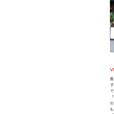
倉
す
で
「
の
も