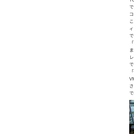
で
コ
こ
ィ
で
「
ま
レ
で
「
V
さ
で