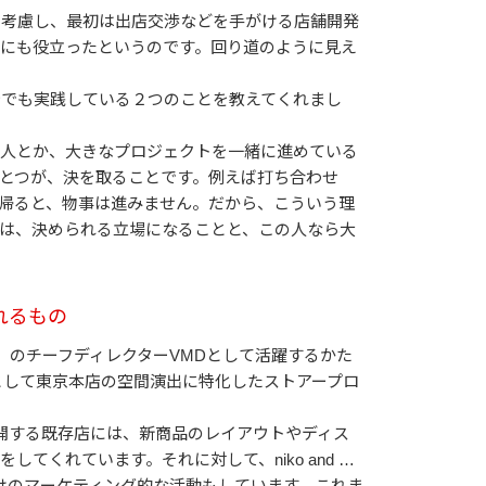
を考慮し、最初は出店交渉などを手がける店舗開発
にも役立ったというのです。回り道のように見え
今でも実践している２つのことを教えてくれまし
の人とか、大きなプロジェクトを一緒に進めている
とつが、決を取ることです。例えば打ち合わせ
帰ると、物事は進みません。だから、こういう理
は、決められる立場になることと、この人なら大
れるもの
 …」のチーフディレクターVMDとして活躍するかた
属VMDとして東京本店の空間演出に特化したストアープロ
開する既存店には、新商品のレイアウトやディス
くれています。それに対して、niko and …
だけのマーケティング的な活動もしています。これま