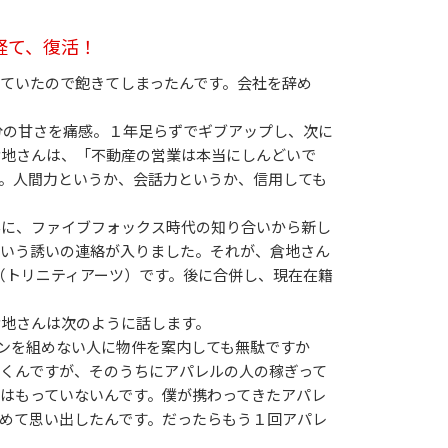
経て、復活！
ていたので飽きてしまったんです。会社を辞め
分の甘さを痛感。１年足らずでギブアップし、次に
倉地さんは、「不動産の営業は本当にしんどいで
。人間力というか、会話力というか、信用しても
んに、ファイブフォックス時代の知り合いから新し
という誘いの連絡が入りました。それが、倉地さん
RTS（トリニティアーツ）です。後に合併し、現在在籍
倉地さんは次のように話します。
ンを組めない人に物件を案内しても無駄ですか
くんですが、そのうちにアパレルの人の稼ぎって
はもっていないんです。僕が携わってきたアパレ
めて思い出したんです。だったらもう１回アパレ