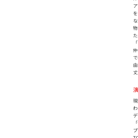
ア
を
な
物
た
「
仲
で
由
丈
現
わ
デ
「
プ
T