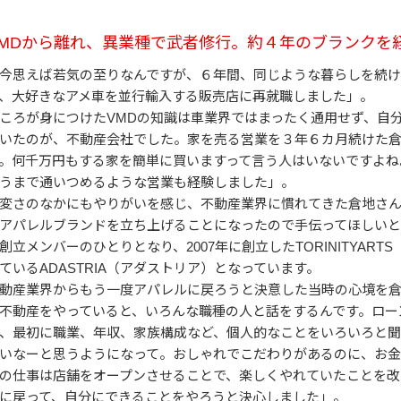
VMDから離れ、異業種で武者修行。約４年のブランクを
今思えば若気の至りなんですが、６年間、同じような暮らしを続け
、大好きなアメ車を並行輸入する販売店に再就職しました」。
ころが身につけたVMDの知識は車業界ではまったく通用せず、自
いたのが、不動産会社でした。家を売る営業を３年６カ月続けた
。何千万円もする家を簡単に買いますって言う人はいないですよね
うまで通いつめるような営業も経験しました」。
変さのなかにもやりがいを感じ、不動産業界に慣れてきた倉地さ
アパレルブランドを立ち上げることになったので手伝ってほしい
創立メンバーのひとりとなり、2007年に創立したTORINITYA
ているADASTRIA（アダストリア）となっています。
動産業界からもう一度アパレルに戻ろうと決意した当時の心境を
不動産をやっていると、いろんな職種の人と話をするんです。ロー
、最初に職業、年収、家族構成など、個人的なことをいろいろと聞
いなーと思うようになって。おしゃれでこだわりがあるのに、お金
の仕事は店舗をオープンさせることで、楽しくやれていたことを改
に戻って、自分にできることをやろうと決心しました」。