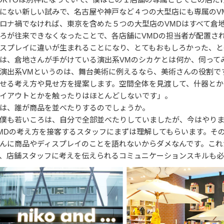
にない新しい試みで、名古屋や神戸など４つの大型店にも専属のV
ロナ禍でなければ、東京を含めた５つの大型店のVMDはすべて倉
ろが往来できなくなったことで、各店舗にVMDの担当者が配置さ
スプレイに違いが生まれることになり、とてもおもしろかった、と
は、倉地さんが手がけている演出系VMのシカケとは何か、伺って
演出系VMというのは、舞台美術に例えるなら、美術さんの役割で
せる考え方や見せ方を提案します。空間全体を見渡して、什器とか
イアウトとかを触ったりはほとんどしないです」。
は、誰が商品を並べたりするのでしょうか。
僕も若いころは、自分で全部並べたりしていましたが、今はやり
MDの考え方を接客するスタッフにまずは理解してもらいます。そ
んに商品やディスプレイのことを語れないからダメなんです。これ
、店舗スタッフに考えを伝えられるコミュニケーションスキルも必