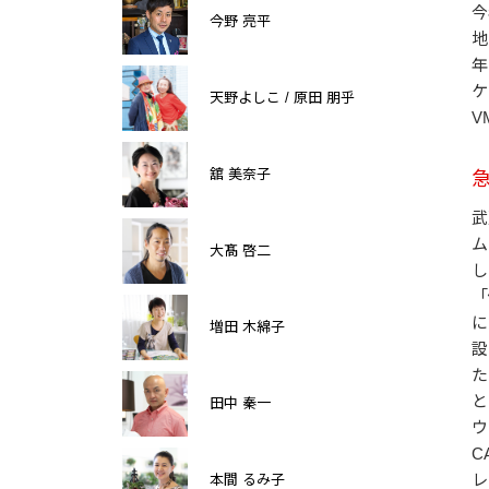
今
今野 亮平
地
年
ケ
天野よしこ / 原田 朋乎
V
舘 美奈子
武
ム
大髙 啓二
し
「
に
増田 木綿子
設
た
と
田中 秦一
ウ
C
レ
本間 るみ子