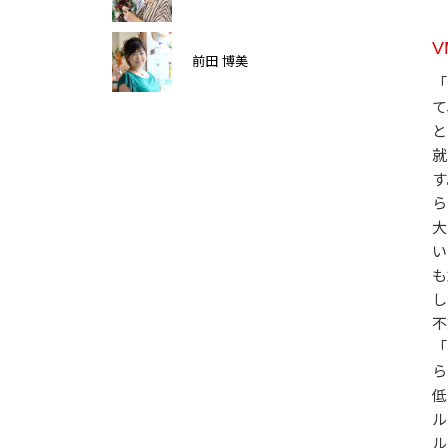
前田 博美
「
て
と
就
す
ら
大
い
も
し
不
「
ら
低
ル
ル