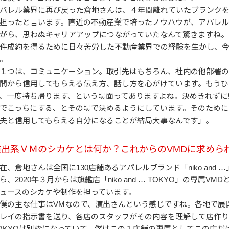
パレル業界に再び戻った倉地さんは、４年間離れていたブランク
担ったと言います。直近の不動産業で培ったノウハウが、アパレル
がら、思わぬキャリアアップにつながっていたなんて驚きますね。
件成約を得るために日々苦労した不動産業界での経験を生かし、
。
１つは、コミュニケーション。取引先はもちろん、社内の他部署
間から信用してもらえる伝え方、話し方を心がけています。もうひ
、一度持ち帰ります、という場面ってありますよね。決めきれずに
でこっちにする、とその場で決めるようにしています。そのために
夫と信用してもらえる自分になることが結局大事なんです」。
演出系ＶＭのシカケとは何か？これからのVMDに求めら
在、倉地さんは全国に130店舗あるアパレルブランド「niko and
ら、2020年３月からは旗艦店「niko and … TOKYO」の専
ュースのシカケや制作を担っています。
僕の主な仕事はVMなので、演出さんという感じですね。各地で展
レイの指示書を送り、各店のスタッフがその内容を理解して店作りをして
OKYOは別枠になっていて、僕はこの１店舗の専属としてこの店