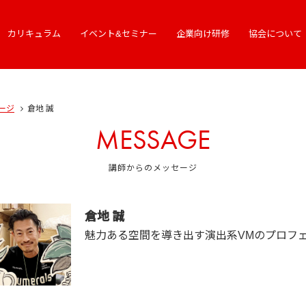
カリキュラム
イベント&セミナー
企業向け研修
協会について
ージ
倉地 誠
MESSAGE
講師からのメッセージ
倉地 誠
魅力ある空間を導き出す演出系VMのプロフ