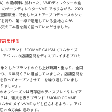
A）の講師陣に加わった、VMDディレクターの倉
…」のチーフディレクターVMD でありながら、2020
Dとして空間演出に特化したストアープロデュースのシカ
アを誇り、第一線で活躍している倉地さんが、
も交えて本音を熱く語っていただきました。
店舗を作る
ブランド「COMME CA ISM（コムサイズ
社し、アパレルの店舗空間をディスプレイするプロと
対象としたブランドの立ち上げ時期と重なり、全国
なり、６年間くらい担当していました。店舗空間を
を作ってオープンさせて…を繰り返していまし
なりました」。
のオフシーズンは既存店のディスプレイやレイア
は、雑貨を扱うブランド「MONO COMME
コムサのメインVMDなども任されるように。アパ
思わぬ方向に進みます。