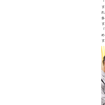
「
す
れ
多
す
「
め
す