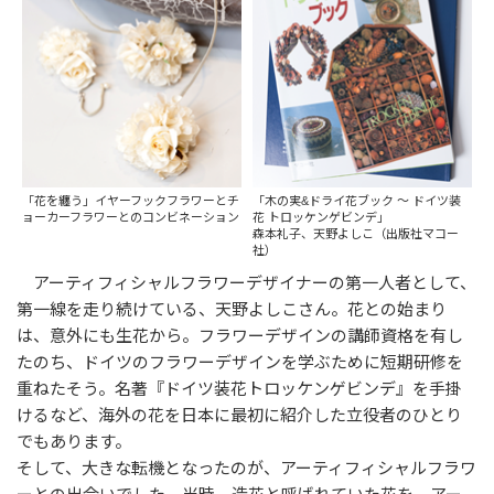
「花を纏う」イヤーフックフラワーとチ
「木の実&ドライ花ブック 〜 ドイツ装
ョーカーフラワーとのコンビネーション
花 トロッケンゲビンデ」
森本礼子、天野よしこ（出版社マコー
社）
アーティフィシャルフラワーデザイナーの第一人者として、
第一線を走り続けている、天野よしこさん。花との始まり
は、意外にも生花から。フラワーデザインの講師資格を有し
たのち、ドイツのフラワーデザインを学ぶために短期研修を
重ねたそう。名著『ドイツ装花トロッケンゲビンデ』を手掛
けるなど、海外の花を日本に最初に紹介した立役者のひとり
でもあります。
そして、大きな転機となったのが、アーティフィシャルフラワ