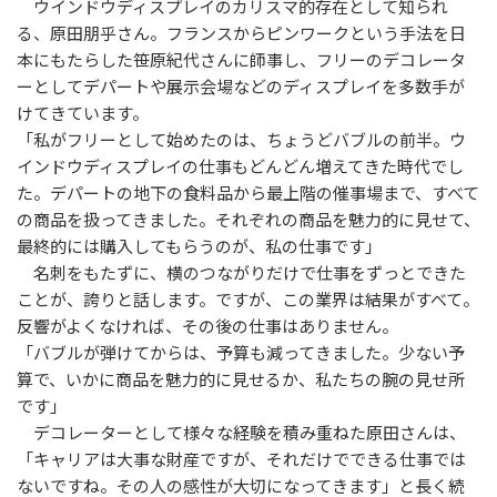
ウインドウディスプレイのカリスマ的存在として知られ
る、原田朋乎さん。フランスからピンワークという手法を日
本にもたらした笹原紀代さんに師事し、フリーのデコレータ
ーとしてデパートや展示会場などのディスプレイを多数手が
けてきています。
「私がフリーとして始めたのは、ちょうどバブルの前半。ウ
インドウディスプレイの仕事もどんどん増えてきた時代でし
た。デパートの地下の食料品から最上階の催事場まで、すべて
の商品を扱ってきました。それぞれの商品を魅力的に見せて、
最終的には購入してもらうのが、私の仕事です」
名刺をもたずに、横のつながりだけで仕事をずっとできた
ことが、誇りと話します。ですが、この業界は結果がすべて。
反響がよくなければ、その後の仕事はありません。
「バブルが弾けてからは、予算も減ってきました。少ない予
算で、いかに商品を魅力的に見せるか、私たちの腕の見せ所
です」
デコレーターとして様々な経験を積み重ねた原田さんは、
「キャリアは大事な財産ですが、それだけでできる仕事では
ないですね。その人の感性が大切になってきます」と長く続