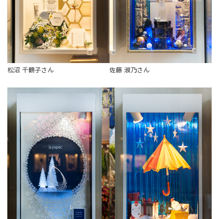
松沼 千鶴子さん
佐藤 淑乃さん