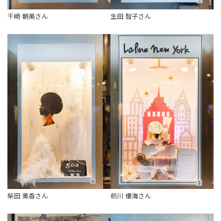
千崎 朝美さん
生田 智子さん
柴田 美香さん
前川 優海さん