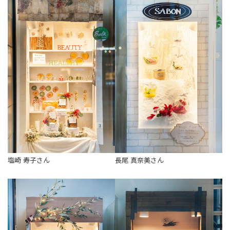
塩崎 寿子さん
長尾 真奈美さん