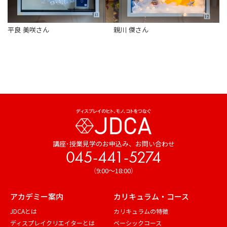
平良 美咲さん
親川 傑さん
講座･授業見学のお申込み、
お問い合わせ
045-441-5274
（9:00～18:00）
アカデミー案内
カリキュラム・コース
JDCAとは
カリキュラムの特徴
ディスプレイクリエイターとは
ベーシックコース