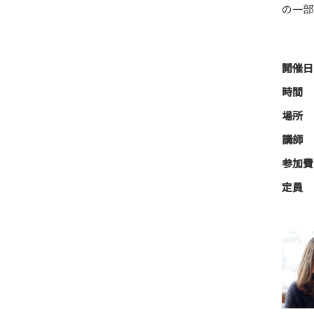
の一部
開催日
時間
場所
講師
参加費
定員