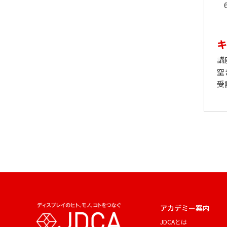
キ
講
空
受
アカデミー案内
JDCAとは