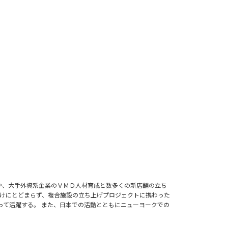
げや、大手外資系企業のＶＭＤ人材育成と数多くの新店舗の立ち
だけにとどまらず、複合施設の立ち上げプロジェクトに携わった
って活躍する。 また、日本での活動とともにニューヨークでの