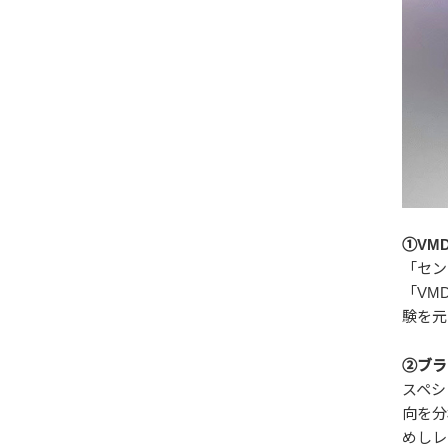
①VM
「セン
「
VM
験を元
②ブラ
スペシ
向を分
めしレ