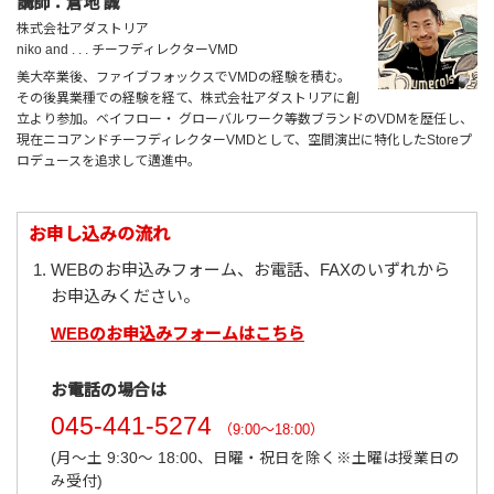
講師：倉地 誠
株式会社アダストリア
niko and . . . チーフディレクターVMD
美大卒業後、ファイブフォックスでVMDの経験を積む。
その後異業種での経験を経て、株式会社アダストリアに創
立より参加。ベイフロー・ グローバルワーク等数ブランドのVDMを歴任し、
現在ニコアンドチーフディレクターVMDとして、空間演出に特化したStoreプ
ロデュースを追求して邁進中。
お申し込みの流れ
WEBのお申込みフォーム、お電話、FAXのいずれから
お申込みください。
WEBのお申込みフォームはこちら
お電話の場合は
045-441-5274
（9:00～18:00）
(月～土 9:30～ 18:00、日曜・祝日を除く※土曜は授業日の
み受付)