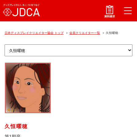
日本ディスプレイクリエイター協会 トップ
会員クリエイター一覧
久恒曜穂
久恒曜穂
第1期卒