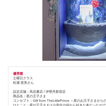
優秀賞
土曜日クラス
松瀬 恵美さん
設定店舗：蔦谷書店 / 伊勢丹新宿店
商品名：星の王子さま
コンセプト：Gift from TheLittlePrince ～星のお王子さま
ひとこと：星の王子さまは小学生の頃から好きな本だったので