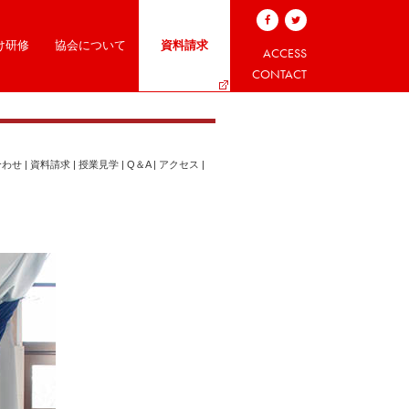
け研修
協会について
資料請求
ACCESS
CONTACT
合わせ
|
資料請求
|
授業見学
|
Q＆A
|
アクセス
|