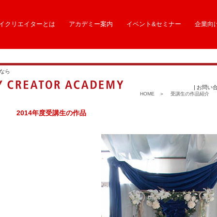
イクリエイターとは
アカデミー案内
イベント&セミナー
企業向
なら
|
お問い
HOME
＞
受講生の作品紹介
2014年度受講生の作品